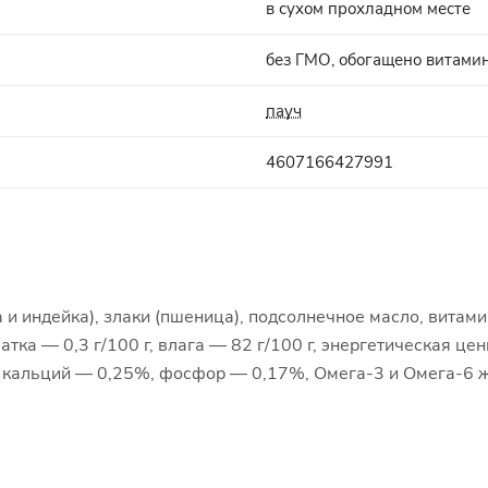
в сухом прохладном месте
без ГМО, обогащено витами
пауч
4607166427991
 и индейка), злаки (пшеница), подсолнечное масло, витам
тчатка — 0,3 г/100 г, влага — 82 г/100 г, энергетическая ц
г, кальций — 0,25%, фосфор — 0,17%, Омега-3 и Омега-6 