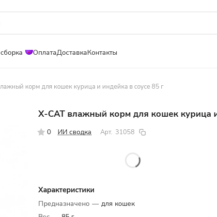
 сборка
Оплата
Доставка
Контакты
лажный корм для кошек курица и индейка в соусе 85 г
X-CAT влажный корм для кошек курица и 
0
ИИ сводка
Арт.
31058
Характеристики
Предназначено
—
для кошек
Вес
—
85 г