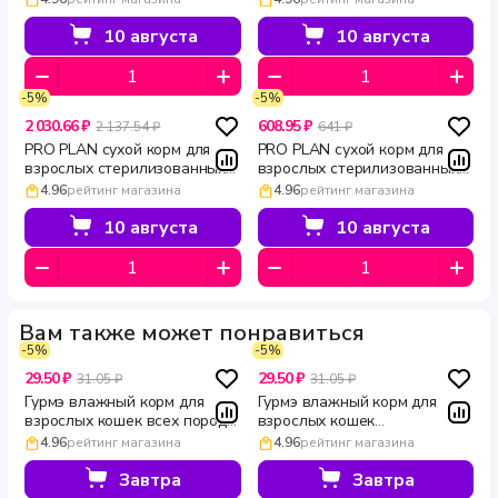
уткой и печенью Sterilised
уткой и печенью Sterilised
SAVOURY DUO 10 кг
SAVOURY DUO 1.5 кг
10 августа
10 августа
-5%
-5%
2 030.66 ₽
608.95 ₽
2 137.54 ₽
641 ₽
PRO PLAN сухой корм для
PRO PLAN сухой корм для
взрослых стерилизованных
взрослых стерилизованных
кошек с лососем для
кошек с лососем для
4.96
рейтинг магазина
4.96
рейтинг магазина
поддержания здоровья
поддержания здоровья
почек Sterilised RENAL PLUS
почек Sterilised RENAL PLUS
10 августа
10 августа
1.5 кг
400 г
Вам также может понравиться
-5%
-5%
29.50 ₽
29.50 ₽
31.05 ₽
31.05 ₽
Гурмэ влажный корм для
Гурмэ влажный корм для
взрослых кошек всех пород с
взрослых кошек
телятиной в соусе мини-
полнорационный нежные
4.96
рейтинг магазина
4.96
рейтинг магазина
филе Перл Соус Де-люкс 75
кусочки мини-филе с
г
лососем Перл Соус Де-люкс
Завтра
Завтра
75 г