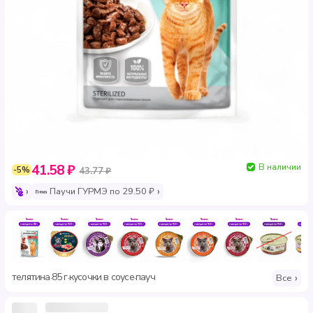
В наличии
41.58 ₽
-5%
43.77 ₽
Паучи ГУРМЭ по 29.50 ₽
телятина
85 г
кусочки в соусе
пауч
·
·
·
Все