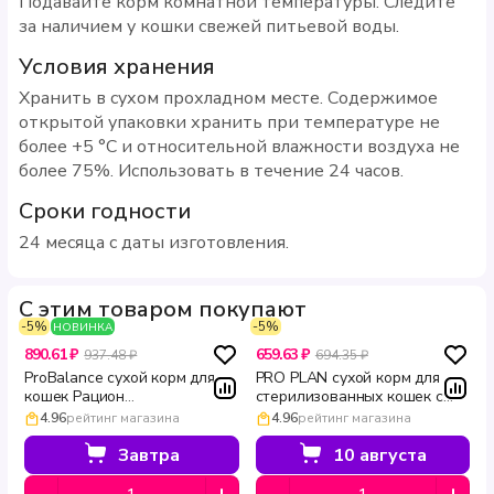
Подавайте корм комнатной температуры. Следите
за наличием у кошки свежей питьевой воды.
Условия хранения
Хранить в сухом прохладном месте. Содержимое
открытой упаковки хранить при температуре не
более +5 °C и относительной влажности воздуха не
более 75%. Использовать в течение 24 часов.
Сроки годности
24 месяца с даты изготовления.
С этим товаром покупают
-5%
-5%
НОВИНКА
890.61 ₽
659.63 ₽
937.48 ₽
694.35 ₽
ProBalance сухой корм для
PRO PLAN сухой корм для
кошек Рацион
стерилизованных кошек с
стерилизованных кошек с
лососем для поддержания
4.96
рейтинг магазина
4.96
рейтинг магазина
уткой 1.8 кг
мозга и почек Sterilised
VITAL FUNCTIONS 400 г
Завтра
10 августа