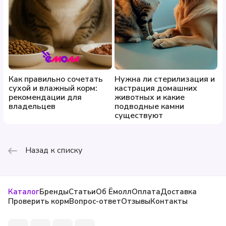
Как правильно сочетать
Нужна ли стерилизация и
сухой и влажный корм:
кастрация домашних
рекомендации для
животных и какие
владельцев
подводные камни
существуют
Назад к списку
Каталог
Бренды
Статьи
Об Ёмолл
Оплата
Доставка
Проверить корм
Вопрос-ответ
Отзывы
Контакты