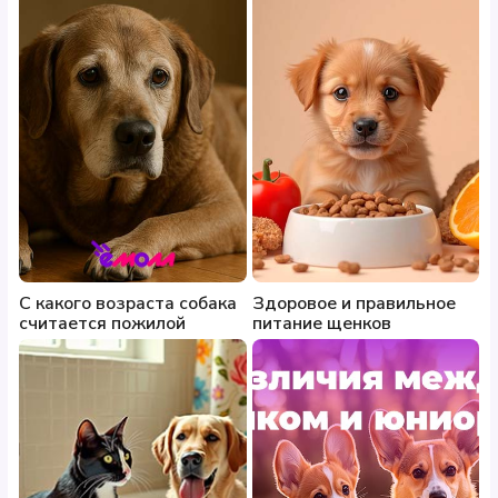
Способ применения:
Шампунь можно использовать в чистом виде
или разводить водой любой жёсткости в
пропорции 1:3.
Обильно смочите шерсть животного тёплой
водой. Нанесите небольшое количество
шампуня, равномерно распределяя по всей
поверхности тела, и аккуратно помассируйте до
образования густой пены.
Оставьте пену на шерсти на 2-3 минуты, затем
тщательно смойте тёплой водой. Высушите
шерсть полотенцем или феном.
С какого возраста собака
Здоровое и правильное
считается пожилой
питание щенков
Внимание:
При попадании шампуня в глаза
тщательно промойте их большим количеством воды.