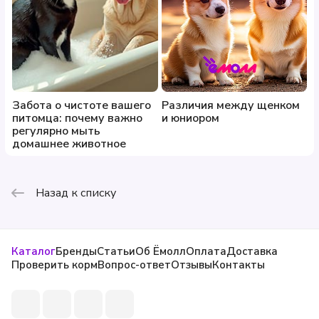
Забота о чистоте вашего
Различия между щенком
питомца: почему важно
и юниором
регулярно мыть
домашнее животное
Назад к списку
Каталог
Бренды
Статьи
Об Ёмолл
Оплата
Доставка
Проверить корм
Вопрос-ответ
Отзывы
Контакты