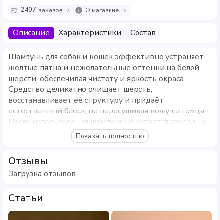
2407
заказов
О магазине
Описание
Характеристики
Состав
Шампунь для собак и кошек эффективно устраняет
жёлтые пятна и нежелательные оттенки на белой
шерсти, обеспечивая чистоту и яркость окраса.
Средство деликатно очищает шерсть,
восстанавливает её структуру и придаёт
естественный блеск, не пересушивая кожу питомца.
После использования шампуня не остаётся следов на
руках и предметах, что делает уход за животным
Показать полностью
максимально комфортным.
Отзывы
Шампунь абсолютно безопасен для животных и
подходит для регулярного применения. Лёгкий
Загрузка отзывов...
аромат пряных цветов делает процедуру купания
приятной и способствует хорошему настроению
Статьи
вашего питомца.