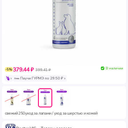
В наличии
379.44 ₽
-5%
399.41 ₽
Паучи ГУРМЭ по 29.50 ₽
свежий
250
уход за лапами / уход за шерстью и кожей
·
·