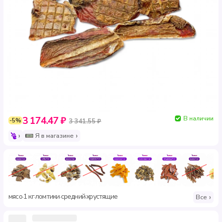
В наличии
3 174.47 ₽
-5%
3 341.55 ₽
Я в магазине
мясо
1 кг
ломтики
средний
хрустящие
·
·
·
·
Все