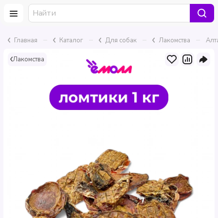
–
–
–
–
Главная
Каталог
Для собак
Лакомства
Алт
Лакомства