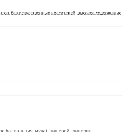
нтов
,
без искусственных красителей
,
высокое содержание
осфат кальция, мука), пищевой глицерин,