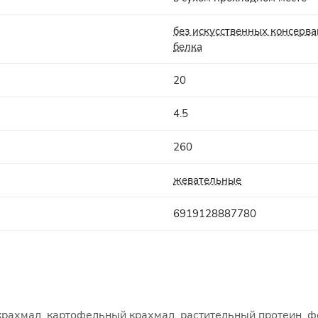
без искусственных консерва
белка
20
4.5
260
жевательные
6919128887780
 крахмал, картофельный крахмал, растительный протеин, ф