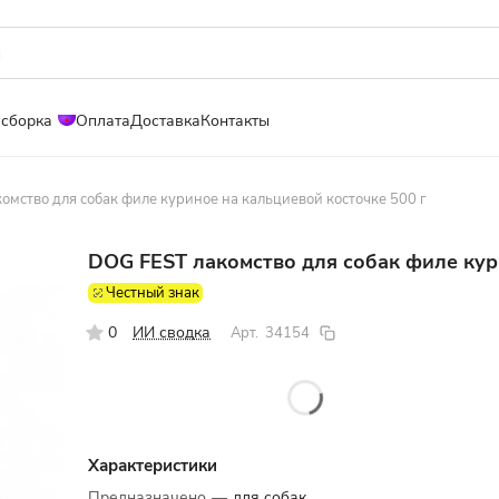
 сборка
Оплата
Доставка
Контакты
омство для собак филе куриное на кальциевой косточке 500 г
DOG FEST лакомство для собак филе кур
Честный знак
0
ИИ сводка
Арт.
34154
Характеристики
Предназначено
—
для собак