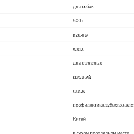
для собак
500 г
курица
кость
для взрослых
средний
птица
профилактика зубного нале
Китай
в сухом прохладном месте