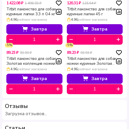
1 422.08 ₽
120.31 ₽
1 496.93 ₽
126.64 ₽
Titbit лакомство для собак
Titbit лакомство для собак
куриные лапки 3.3 л 0.4 кг
куриные лапки 45 г
4.96
рейтинг магазина
4.96
рейтинг магазина
Завтра
Завтра
-5%
-5%
89.23 ₽
89.23 ₽
93.93 ₽
93.93 ₽
Titbit лакомство для собак
Titbit лакомство для собак
Золотая коллекция ножки
ножки куриные Золотая
утиные 55 г
коллекция 55 г
4.96
рейтинг магазина
4.96
рейтинг магазина
Завтра
Завтра
Отзывы
Загрузка отзывов...
Статьи