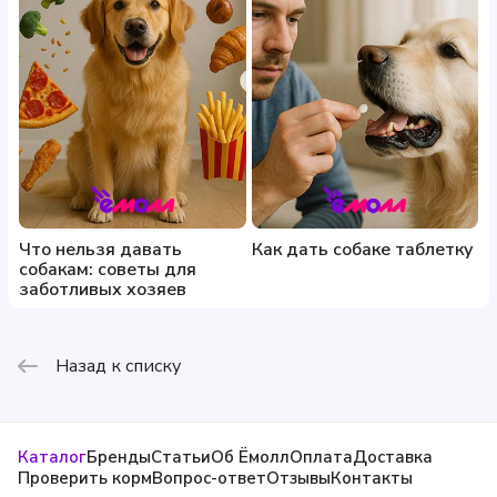
Что нельзя давать
Как дать собаке таблетку
собакам: советы для
заботливых хозяев
Назад к списку
Каталог
Бренды
Статьи
Об Ёмолл
Оплата
Доставка
Проверить корм
Вопрос-ответ
Отзывы
Контакты