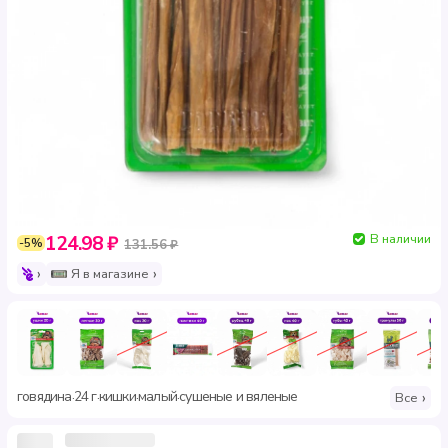
В наличии
124.98 ₽
-5%
131.56 ₽
Я в магазине
говядина
24 г
кишки
малый
сушеные и вяленые
·
·
·
·
Все