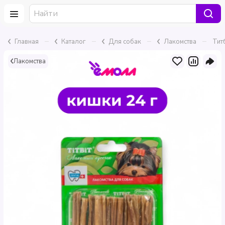
–
–
–
–
Главная
Каталог
Для собак
Лакомства
Тит
Лакомства