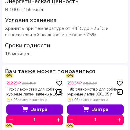
Энергетическая ценность
В 100 г: 456 ккал.
Условия хранения
Хранить при температуре от +4˚С до +25˚С и
относительной влажности не более 75%.
Сроки годности
18 месяцев.
Вам также может понравиться
-5%
-5%
212.23 ₽
233.34 ₽
223.40 ₽
245.62 ₽
Titbit лакомство для собак
Titbit лакомство для собак
куриные лапки вяленые 100 г
куриные лапки XXL 95 г
4.96
рейтинг магазина
4.96
рейтинг магазина
Завтра
Завтра
-5%
-5%