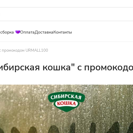
 сборка
Оплата
Доставка
Контакты
" с промокодом URMALL100
Сибирская кошка" с промоко