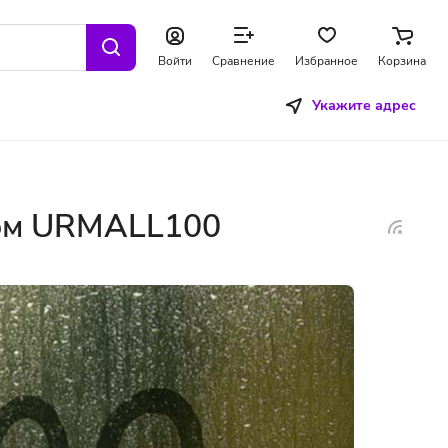
Войти
Сравнение
Избранное
Корзина
Укажите адрес
дом URMALL100