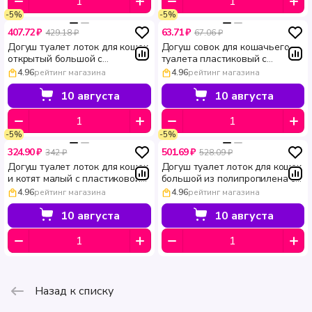
-5%
-5%
407.72 ₽
63.71 ₽
429.18 ₽
67.06 ₽
Догуш туалет лоток для кошек
Догуш совок для кошачьего
открытый большой с
туалета пластиковый с
пластиковой сеткой 233 42 см
решёткой для просеивания
4.96
рейтинг магазина
4.96
рейтинг магазина
× 32 см × 11 см
наполнителя 27 × 10 × 5 см
10 августа
10 августа
-5%
-5%
324.90 ₽
501.69 ₽
342 ₽
528.09 ₽
Догуш туалет лоток для кошек
Догуш туалет лоток для кошек
и котят малый с пластиковой
большой из полипропилена со
сеткой 36.5 × 25.5 × 9.5 см
съемной сеткой Maxi 49 × 36 ×
4.96
рейтинг магазина
4.96
рейтинг магазина
12.5 см
10 августа
10 августа
Назад к списку