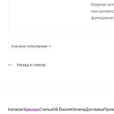
Dogman исп
как шелког
функционал
Сначала популярные
Назад к списку
Каталог
Бренды
Статьи
Об Ёмолл
Оплата
Доставка
Пров