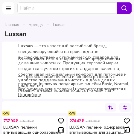
–
–
Главная
Бренды
Luxsan
Luxsan
Luxsan
— это известный российский бренд,
специализирующийся на производстве
высококачественных гигиенических товаров для
В ассортименте зоотоваров Luxsan представлены:
домашних животных. Продукция торговой марки
создается с учетом строгих стандартов качества,
обеспечивая максимальный комфорт для питомцев и
впитывающие пеленки и коврики различных
удобство поддержания чистоты в доме для их
размеров (включая популярные линейки Basic, Normal,
владельцев.
Все гигиенические товары Luxsan изготавливаются из
Premium, а также инновационные Premium Gel с
гипоаллергенного, нетоксичного и экологически
Подробнее
гелевым суперабсорбентом и системой блокировки
чистого сырья на современном оборудовании.
запахов Odor Stop);
Одноразовые впитывающие пеленки и подгузники
идеально подходят для приучения щенков к туалету,
-5%
-5%
одноразовые дышащие подгузники для кошек и
ухода за пожилыми животными или питомцами в
757.96 ₽
274.42 ₽
797.85 ₽
288.86 ₽
собак (с анатомической посадкой, надежными
послеоперационный период, а также станут
LUXSAN пелёнки
LUXSAN пеленки одноразовые
незаменимыми помощниками в дальних поездках в
застежками и специальным отверстием для хвоста);
впитывающие одноразовые
впитывающие для защиты