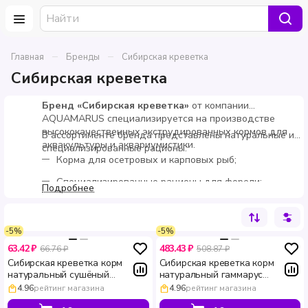
–
–
Главная
Бренды
Сибирская креветка
Сибирская креветка
Бренд «Сибирская креветка»
от компании
AQUAMARUS специализируется на производстве
высококачественных экструдированных кормов для
В ассортименте бренда представлены натуральные и
аквакультуры и аквариумистики.
специализированные рационы:
Корма для осетровых и карповых рыб;
Специализированные рационы для форели;
Подробнее
Корма для раков и креветок;
Линейка для аквариумистики;
-5%
-5%
Натуральный корм — сушеный гаммарус.
63.42 ₽
483.43 ₽
66.76 ₽
508.87 ₽
Сибирская креветка корм
Сибирская креветка корм
натуральный сушёный
натуральный гаммарус
гаммарус для декоративных
сушёный для водных черепах и
4.96
рейтинг магазина
4.96
рейтинг магазина
рыб и водных черепах 10 г
декоративных рыб 100 г 1 л