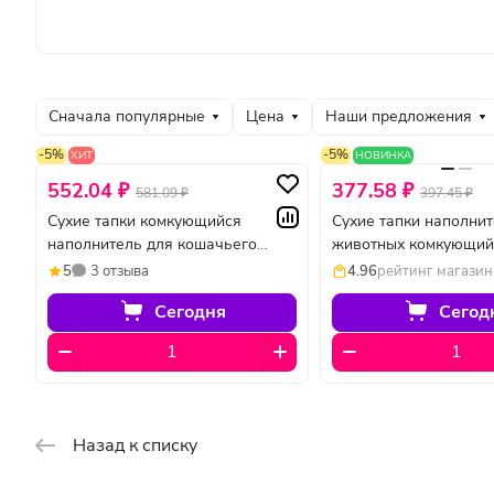
Сначала популярные
Цена
Наши предложения
-5%
-5%
ХИТ
НОВИНКА
552.04 ₽
377.58 ₽
581.09 ₽
397.45 ₽
Сухие тапки комкующийся
Сухие тапки наполнит
наполнитель для кошачьего
животных комкующий
туалета биоразлагаемый Тофу 10
биоразлагаемый тофу
5
3 отзыва
4.96
рейтинг магазин
л
Сегодня
Сегод
Назад к списку