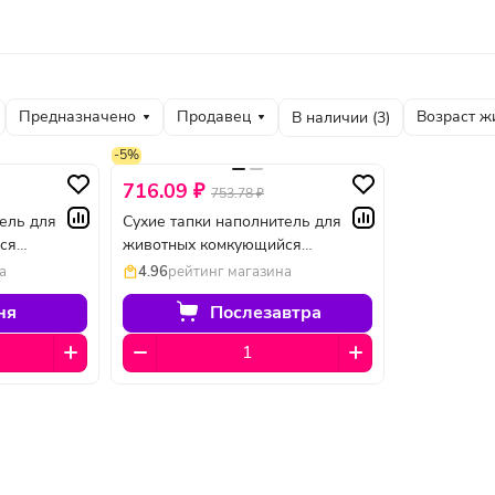
Предназначено
Продавец
Возраст ж
В наличии (
3
)
-5%
716.09 ₽
753.78 ₽
ель для
Сухие тапки наполнитель для
ся
животных комкующийся
 5 л
биоразлагаемый тофу 10 л
а
4.96
рейтинг магазина
ня
Послезавтра