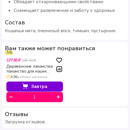
Обладает отхаркивающими свойствами
Совмещает развлечение и заботу о здоровье
Состав
Кошачья мята, пчелиный воск, тимьян, пустырник.
Вам также может понравиться
-5%
177.93 ₽
187.30 ₽
Деревенские лакомства
лакомство для кошек
Соломка утиная нежная 45 г
4.96
рейтинг магазина
Завтра
Отзывы
Загрузка отзывов...