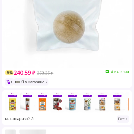
В наличии
240.59 ₽
-5%
253.25 ₽
Я в магазине
мята
шарики
22 г
·
·
Все