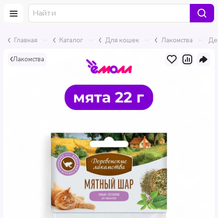
–
–
–
–
Главная
Каталог
Для кошек
Лакомства
Де
Лакомства