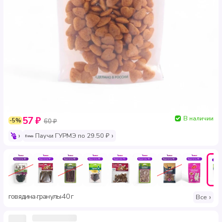
В наличии
57 ₽
-5%
60 ₽
Паучи ГУРМЭ по 29.50 ₽
говядина
гранулы
40 г
·
·
Все