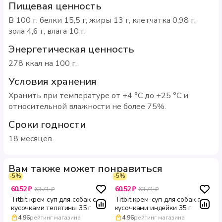
Пищевая ценность
В 100 г: белки 15,5 г, жиры 13 г, клетчатка 0,98 г,
зола 4,6 г, влага 10 г.
Энергетическая ценность
278 ккал на 100 г.
Условия хранения
Хранить при температуре от +4 °С до +25 °С и
относительной влажности не более 75%.
Сроки годности
18 месяцев.
Вам также может понравиться
-5%
-5%
60.52 ₽
60.52 ₽
63.71 ₽
63.71 ₽
Titbit крем суп для собак с
Titbit крем-суп для собак с
кусочками телятины 35 г
кусочками индейки 35 г
4.96
рейтинг магазина
4.96
рейтинг магазина