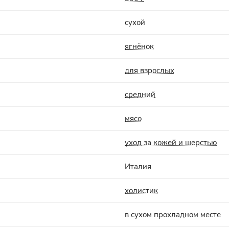
сухой
ягнёнок
для взрослых
средний
мясо
уход за кожей и шерстью
Италия
холистик
в сухом прохладном месте