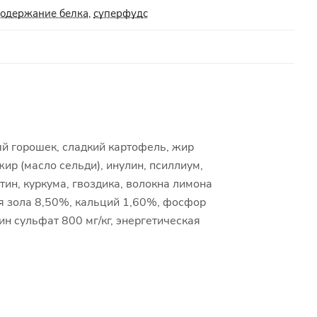
содержание белка
,
суперфудс
й горошек, сладкий картофель, жир
ир (масло сельди), инулин, псиллиум,
ин, куркума, гвоздика, волокна лимона
ая зола 8,50%, кальций 1,60%, фосфор
н сульфат 800 мг/кг, энергетическая