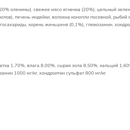
0% оленины), свежее мясо ягненка (20%), цельный зелен
лов), печень индейки, волокна конопли посевной, рыбий ж
осахариды, корень женьшеня (0,1%), глюкозамин, хондрои
атка 1,70%, влага 8,00%, сырая зола 8,50%, кальций 1,6
мин 1000 мг/кг, хондроитин сульфат 800 мг/кг.