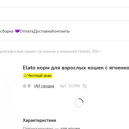
 сборка
Оплата
Доставка
Контакты
 для взрослых кошек с ягненком и олениной Holistic 300 г
Elato корм для взрослых кошек с ягненко
Честный знак
0
ИИ сводка
Арт.
31996
Характеристики
Предназначено
—
для кошек