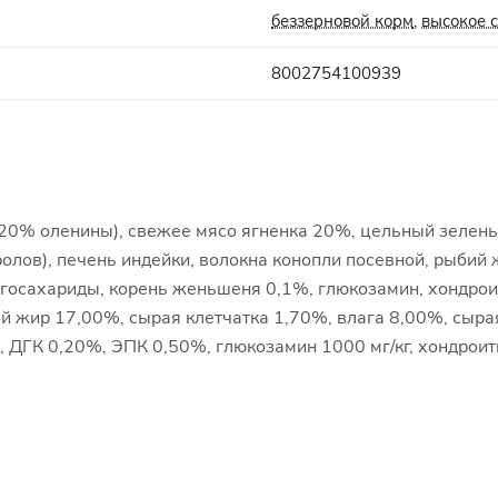
беззерновой корм
,
высокое 
8002754100939
20% оленины), свежее мясо ягненка 20%, цельный зелены
лов), печень индейки, волокна конопли посевной, рыбий ж
осахариды, корень женьшеня 0,1%, глюкозамин, хондроит
й жир 17,00%, сырая клетчатка 1,70%, влага 8,00%, сыр
 ДГК 0,20%, ЭПК 0,50%, глюкозамин 1000 мг/кг, хондроити