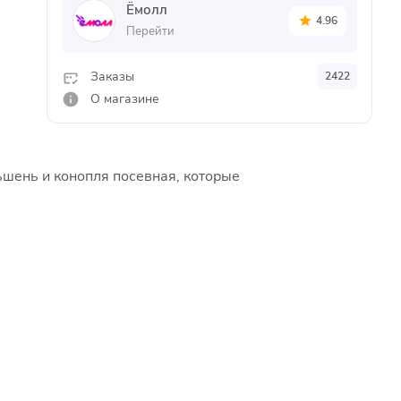
Ёмолл
4.96
Перейти
Заказы
2422
О магазине
ьшень и конопля посевная, которые