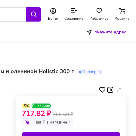
Войти
Сравнение
Избранное
Корзина
Укажите адрес
м и олениной Holistic 300 г
Проверен
-5%
В наличии
717.82 ₽
755.60 ₽
Я в магазине