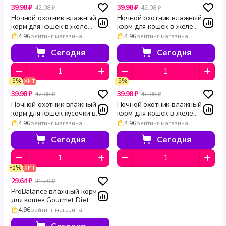
39.98 ₽
39.98 ₽
42.08 ₽
42.08 ₽
Ночной охотник влажный
Ночной охотник влажный
корм для кошек в желе
корм для кошек в желе
Телятина и ягненок 100 г
Лосось Судак Тунец 100 г
4.96
рейтинг магазина
4.96
рейтинг магазина
Сегодня
Сегодня
-5%
-5%
ХИТ
39.98 ₽
39.98 ₽
42.08 ₽
42.08 ₽
Ночной охотник влажный
Ночной охотник влажный
корм для кошек кусочки в
корм для кошек в желе
желе Курица 100 г
Кролик и сердце 100 г
4.96
рейтинг магазина
4.96
рейтинг магазина
Сегодня
Сегодня
-5%
ХИТ
29.64 ₽
31.20 ₽
ProBalance влажный корм
для кошек Gourmet Diet
телятина и кролик в желе 85
4.96
рейтинг магазина
г