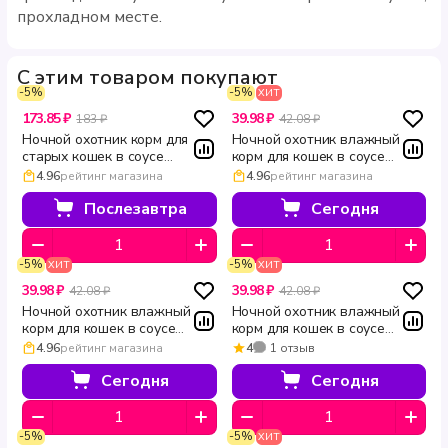
прохладном месте.
С этим товаром покупают
-5%
-5%
ХИТ
173.85 ₽
39.98 ₽
183 ₽
42.08 ₽
Ночной охотник корм для
Ночной охотник влажный
старых кошек в соусе
корм для кошек в соусе
ягненок и курица 415 г
Телятина и индейка 100 г
4.96
рейтинг магазина
4.96
рейтинг магазина
Послезавтра
Сегодня
-5%
-5%
ХИТ
ХИТ
39.98 ₽
39.98 ₽
42.08 ₽
42.08 ₽
Ночной охотник влажный
Ночной охотник влажный
корм для кошек в соусе
корм для кошек в соусе
Мясное ассорти 100 г
Лосось Судак Тунец 100 г
4.96
рейтинг магазина
4
1 отзыв
Сегодня
Сегодня
-5%
-5%
ХИТ