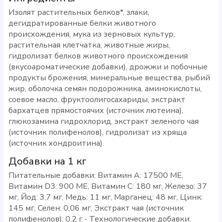
Изолят растительных белков*, злаки,
дегидратированные белки животного
происхождения, мука из зерновых культур,
растительная клетчатка, животные жиры,
гидролизат белков животного происхождения
(вкусоароматические добавки), дрожжи и побочные
продукты брожения, минеральные вещества, рыбий
жир, оболочка семян подорожника, аминокислоты,
соевое масло, фруктоолигосахариды, экстракт
бархатцев прямостоячих (источник лютеина),
глюкозамина гидрохлорид, экстракт зеленого чая
(источник полифенолов), гидролизат из хряща
(источник хондроитина).
Добавки на 1 кг
Питательные добавки: Витамин A: 17500 ME,
Витамин D3: 900 ME, Витамин C: 180 мг, Железо: 37
мг, Йод: 3,7 мг, Медь: 11 мг, Марганец: 48 мг, Цинк:
145 мг, Ceлeн: 0,06 мг, Экстракт чая (источник
полифенолов): 0,2 г - Технологические добавки: