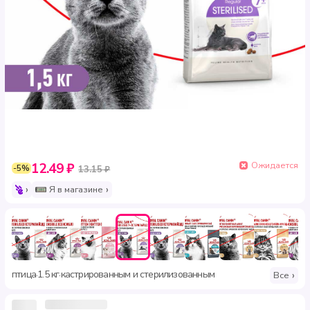
Ожидается
12.49 ₽
-5%
13.15 ₽
Я в магазине
птица
1.5 кг
кастрированным и стерилизованным
·
·
Все