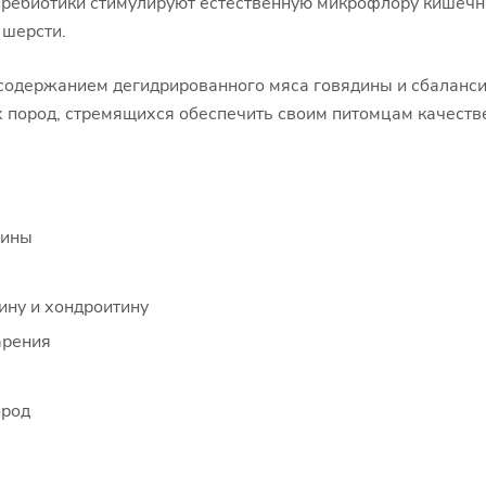
пребиотики стимулируют естественную микрофлору кишеч
 шерсти.
м содержанием дегидрированного мяса говядины и сбаланс
 пород, стремящихся обеспечить своим питомцам качестве
дины
ину и хондроитину
арения
ород