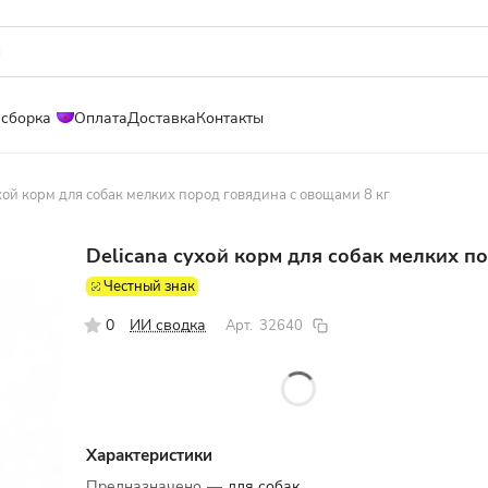
 сборка
Оплата
Доставка
Контакты
хой корм для собак мелких пород говядина с овощами 8 кг
Delicana сухой корм для собак мелких п
Честный знак
0
ИИ сводка
Арт.
32640
Характеристики
Предназначено
—
для собак