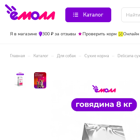
Каталог
Я в магазине
300 ₽ за отзывы
Проверить корм
Онлайн
–
–
–
–
Главная
Каталог
Для собак
Сухие корма
Delicana су