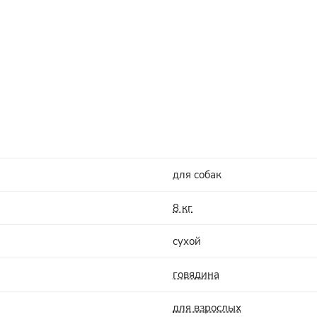
для собак
8 кг
сухой
говядина
для взрослых