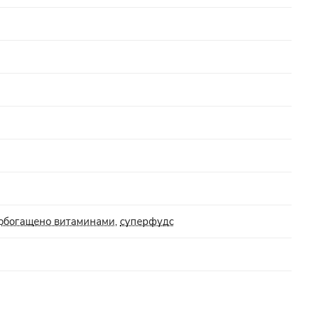
обогащено витаминами
,
суперфудс