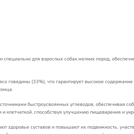
тан специально для взрослых собак мелких пород, обеспе
со говядины (33%), что гарантирует высокое содержание 
томца.
 источниками быстроусвояемых углеводов, обеспечивая соб
и и клетчаткой, способствуя улучшению пищеварения и ук
ают здоровье суставов и повышают их подвижность, учас