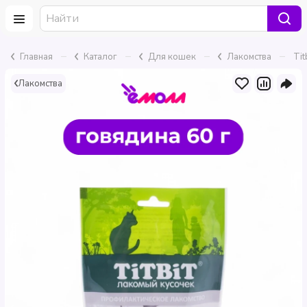
–
–
–
–
Главная
Каталог
Для кошек
Лакомства
Tit
Лакомства