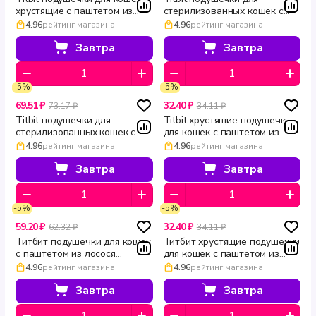
хрустящие с паштетом из
стерилизованных кошек с
утки Biff 60 г
кроликом хрустящие 60 г
4.96
рейтинг магазина
4.96
рейтинг магазина
Завтра
Завтра
-5%
-5%
69.51 ₽
32.40 ₽
73.17 ₽
34.11 ₽
Titbit подушечки для
Titbit хрустящие подушечки
стерилизованных кошек с
для кошек с паштетом из
индейкой хрустящие 60 г
утки 30 г
4.96
рейтинг магазина
4.96
рейтинг магазина
Завтра
Завтра
-5%
-5%
59.20 ₽
32.40 ₽
62.32 ₽
34.11 ₽
Титбит подушечки для кошек
Титбит хрустящие подушечки
с паштетом из лосося
для кошек с паштетом из
хрустящие 60 г
кролика и сыром 30 г
4.96
рейтинг магазина
4.96
рейтинг магазина
Завтра
Завтра