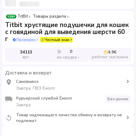
TitBit
Товары раздела
Titbit хрустящие подушечки для кошек
с говядиной для выведения шерсти 60
г
Проверен
Честный знак
0
34113
4.96
арт.
рейтинг магазина
ии сводка
Доставка и возврат
Самовывоз
Завтра, ПВЗ Ёмолл
Курьерской службой Ёмолл
Без доплат
Завтра
Товар надлежащего качества обмену и возврату не
подлежит