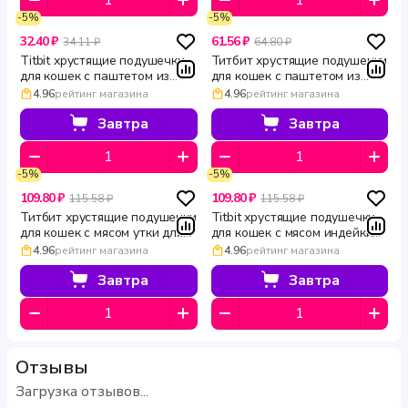
-5%
-5%
32.40 ₽
61.56 ₽
34.11 ₽
64.80 ₽
Titbit хрустящие подушечки
Титбит хрустящие подушечки
для кошек с паштетом из
для кошек с паштетом из
индейки 30 г
говядины 60 г
4.96
рейтинг магазина
4.96
рейтинг магазина
Завтра
Завтра
-5%
-5%
109.80 ₽
109.80 ₽
115.58 ₽
115.58 ₽
Титбит хрустящие подушечки
Titbit хрустящие подушечки
для кошек с мясом утки для
для кошек с мясом индейки
чистки зубов 60 г
для здоровья сердца 60 г
4.96
рейтинг магазина
4.96
рейтинг магазина
Завтра
Завтра
Отзывы
Загрузка отзывов...