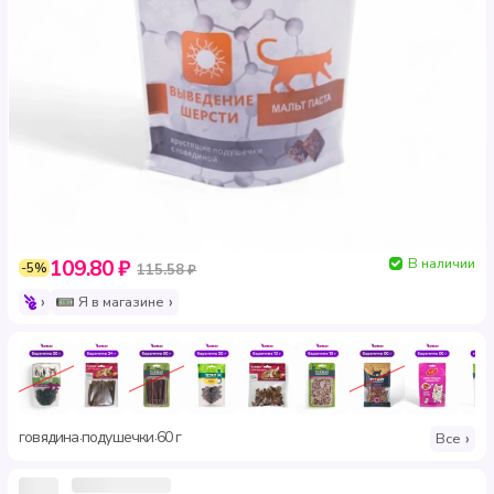
В наличии
109.80 ₽
-5%
115.58 ₽
Я в магазине
говядина
подушечки
60 г
·
·
Все