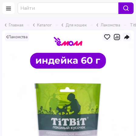
–
–
–
–
Главная
Каталог
Для кошек
Лакомства
Tit
Лакомства