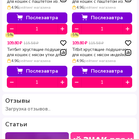
для кошек с паштетом из
для кошек с паштетом из
индейки 30 г
говядины 60 г
4.96
рейтинг магазина
4.96
рейтинг магазина
Послезавтра
Послезавтра
-5%
-5%
109.80 ₽
109.80 ₽
115.58 ₽
115.58 ₽
Титбит хрустящие подушечки
Titbit хрустящие подушечки
для кошек с мясом утки для
для кошек с мясом индейки
чистки зубов 60 г
для здоровья сердца 60 г
4.96
рейтинг магазина
4.96
рейтинг магазина
Послезавтра
Послезавтра
Отзывы
Загрузка отзывов...
Статьи