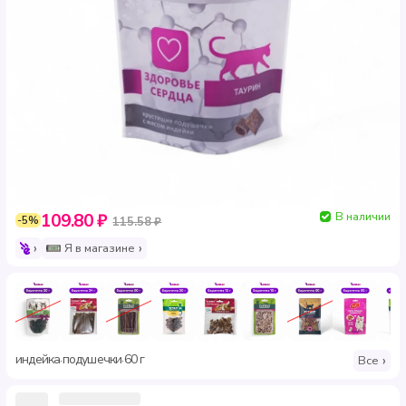
В наличии
109.80 ₽
-5%
115.58 ₽
Я в магазине
индейка
подушечки
60 г
·
·
Все