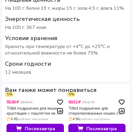
На 100 г: белки 19 г, жиры 15 г, зола 4,5 г, влага 11%.
Энергетическая ценность
На 100 г: 367 ккал.
Условия хранения
Хранить при температуре от +4°С до +25°С и
относительной влажности не более 75%.
Сроки годности
12 месяцев.
Вам также может понравиться
-5%
-5%
55.60 ₽
69.51 ₽
58.53 ₽
73.17 ₽
Titbit подушечки для кошек
Titbit подушечки для
хрустящие с паштетом из
стерилизованных кошек с
утки Biff 60 г
кроликом хрустящие 60 г
4.96
рейтинг магазина
4.96
рейтинг магазина
Послезавтра
Послезавтра