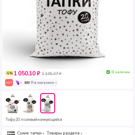
В наличии
1 050.10 ₽
-5%
1 105.37 ₽
Я в магазине
ХИТ
Тофу
20 л
соевый
комкующийся
·
·
·
Сухие тапки
Товары раздела