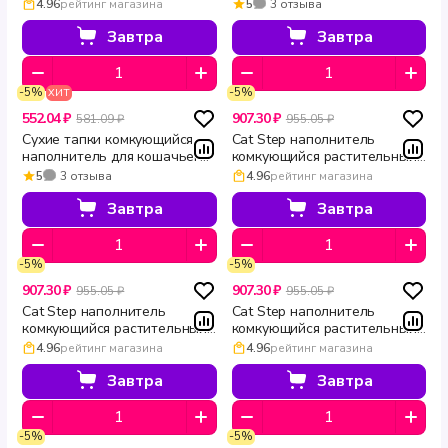
биоразлагаемый тофу 5 л
туалета биоразлагаемый
4.96
рейтинг магазина
5
3 отзыва
Тофу 20 л
Завтра
Завтра
-5%
-5%
ХИТ
552.04 ₽
907.30 ₽
581.09 ₽
955.05 ₽
Сухие тапки комкующийся
Cat Step наполнитель
наполнитель для кошачьего
комкующийся растительный
туалета биоразлагаемый
Tofu Vanilla 6 л
5
3 отзыва
4.96
рейтинг магазина
Тофу 10 л
Завтра
Завтра
-5%
-5%
907.30 ₽
907.30 ₽
955.05 ₽
955.05 ₽
Cat Step наполнитель
Cat Step наполнитель
комкующийся растительный
комкующийся растительный
Tofu Tutti Frutti 6 л
Tofu Lotus 6 л
4.96
рейтинг магазина
4.96
рейтинг магазина
Завтра
Завтра
-5%
-5%