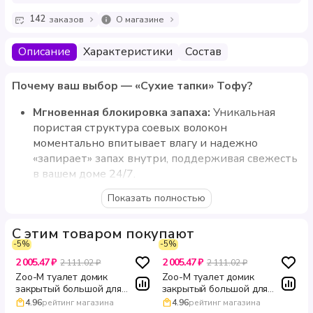
142
заказов
О магазине
Описание
Характеристики
Состав
Почему ваш выбор — «Сухие тапки» Тофу?
Мгновенная блокировка запаха:
Уникальная
пористая структура соевых волокон
моментально впитывает влагу и надежно
«запирает» запах внутри, поддерживая свежесть
в вашем доме 24/7.
Супер-комкование:
При попадании жидкости
Показать полностью
наполнитель образует плотный, крепкий комок,
который не рассыпается при уборке. Вы удаляете
С этим товаром покупают
только использованную часть, экономя
-5%
-5%
содержимое упаковки.
2 005.47 ₽
2 005.47 ₽
2 111.02 ₽
2 111.02 ₽
Утилизация в унитаз:
Больше никаких пакетов с
Zoo-M туалет домик
Zoo-M туалет домик
закрытый большой для
закрытый большой для
мусором! Наполнитель полностью биоразлагаем и
кошек с дверцей
кошек из полипропилена
4.96
рейтинг магазина
4.96
рейтинг магазина
растворяется в воде. Просто смывайте комки в
полипропилен светло серый
бирюзово серый ZOOM 57 ×