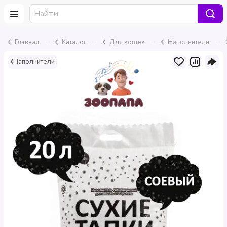
–
–
–
–
Главная
Каталог
Для кошек
Наполнители
Наполнители