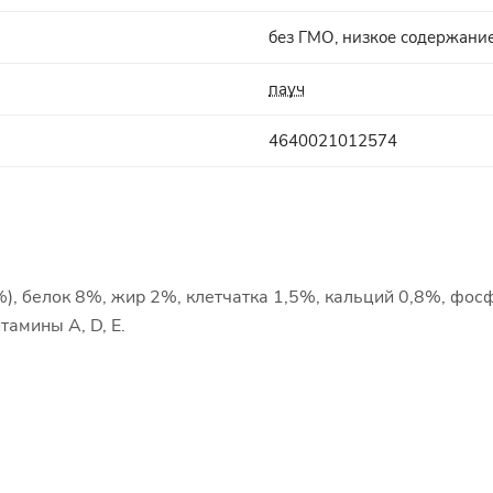
без ГМО, низкое содержани
пауч
4640021012574
%), белок 8%, жир 2%, клетчатка 1,5%, кальций 0,8%, фос
тамины A, D, E.