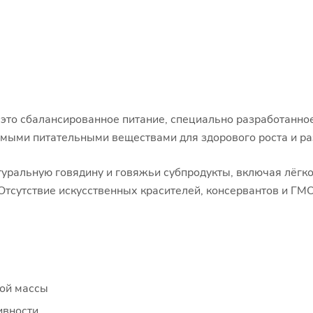
 это сбалансированное питание, специально разработанное
имыми питательными веществами для здорового роста и ра
туральную говядину и говяжьи субпродукты, включая лёгкое
тсутствие искусственных красителей, консервантов и ГМО
ной массы
ивности