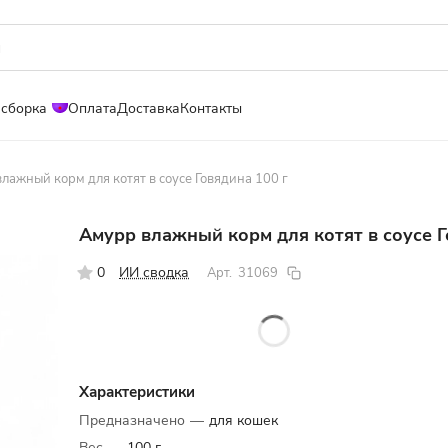
 сборка
Оплата
Доставка
Контакты
лажный корм для котят в соусе Говядина 100 г
Амурр влажный корм для котят в соусе Г
0
ИИ сводка
Арт.
31069
Характеристики
Предназначено
—
для кошек
Вес
—
100 г