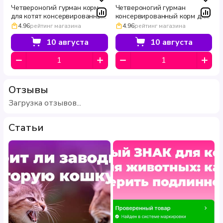
Четвероногий гурман корм
Четвероногий гурман
для котят консервированный
консервированный корм для
с курицей 100 г
котят Говядина 100 г
4.96
рейтинг магазина
4.96
рейтинг магазина
10 августа
10 августа
Отзывы
Загрузка отзывов...
Статьи