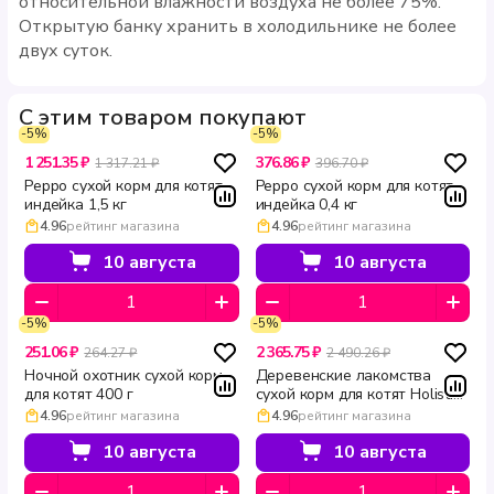
относительной влажности воздуха не более 75%.
Открытую банку хранить в холодильнике не более
двух суток.
С этим товаром покупают
-5%
-5%
1 251.35 ₽
376.86 ₽
1 317.21 ₽
396.70 ₽
Peppo сухой корм для котят
Peppo сухой корм для котят
индейка 1,5 кг
индейка 0,4 кг
4.96
рейтинг магазина
4.96
рейтинг магазина
10 августа
10 августа
-5%
-5%
251.06 ₽
2 365.75 ₽
264.27 ₽
2 490.26 ₽
Ночной охотник сухой корм
Деревенские лакомства
для котят 400 г
сухой корм для котят Holistic
Premier курица 2 кг
4.96
рейтинг магазина
4.96
рейтинг магазина
10 августа
10 августа