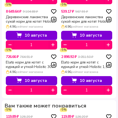
-5%
-5%
8 649.64 ₽
539.17 ₽
9 104.88 ₽
567.55 ₽
Деревенские лакомства
Деревенские лакомства
сухой корм для котят Holistic
сухой корм для котят Holistic
Premier курица 10 кг
Premier курица 400 г
4.96
рейтинг магазина
4.96
рейтинг магазина
10 августа
10 августа
-5%
-5%
726.66 ₽
2 898.92 ₽
764.91 ₽
3 051.50 ₽
Elato корм для котят с
Elato корм для котят с
курицей и уткой Holistic 300 г
курицей и уткой Holistic 1,5 кг
4.96
рейтинг магазина
4.96
рейтинг магазина
10 августа
10 августа
Вам также может понравиться
-5%
-5%
119.89 ₽
119.89 ₽
126.20 ₽
126.20 ₽