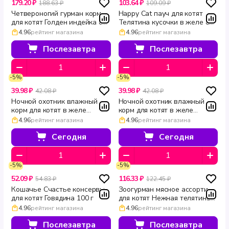
179.20 ₽
103.64 ₽
188.63 ₽
109.09 ₽
Четвероногий гурман корм
Happy Cat пауч для котят
для котят Голден индейка с
Телятина кусочки в желе 85
потрошками в желе 100 г
г
4.96
рейтинг магазина
4.96
рейтинг магазина
Послезавтра
Послезавтра
-5%
-5%
39.98 ₽
39.98 ₽
42.08 ₽
42.08 ₽
Ночной охотник влажный
Ночной охотник влажный
корм для котят в желе
корм для котят в желе
Цыпленок Кролик 100 г
Телятина и ягненок 100 г
4.96
рейтинг магазина
4.96
рейтинг магазина
Сегодня
Сегодня
-5%
-5%
52.09 ₽
116.33 ₽
54.83 ₽
122.45 ₽
Кошачье Счастье консервы
Зоогурман мясное ассорти
для котят Говядина 100 г
для котят Нежная телятина
100 г
4.96
рейтинг магазина
4.96
рейтинг магазина
Послезавтра
Послезавтра