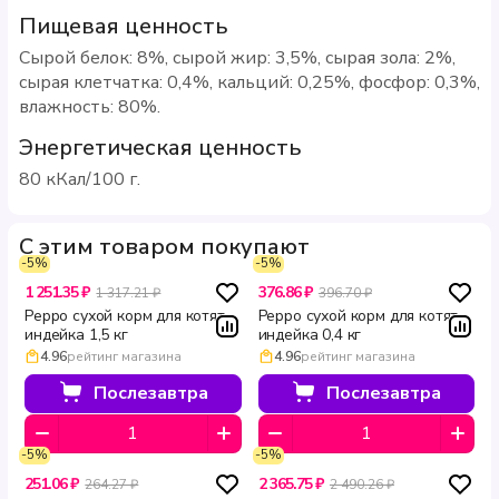
Пищевая ценность
Сырой белок: 8%, сырой жир: 3,5%, сырая зола: 2%,
сырая клетчатка: 0,4%, кальций: 0,25%, фосфор: 0,3%,
влажность: 80%.
Энергетическая ценность
80 кКал/100 г.
С этим товаром покупают
-5%
-5%
1 251.35 ₽
376.86 ₽
1 317.21 ₽
396.70 ₽
Peppo сухой корм для котят
Peppo сухой корм для котят
индейка 1,5 кг
индейка 0,4 кг
4.96
рейтинг магазина
4.96
рейтинг магазина
Послезавтра
Послезавтра
-5%
-5%
251.06 ₽
2 365.75 ₽
264.27 ₽
2 490.26 ₽