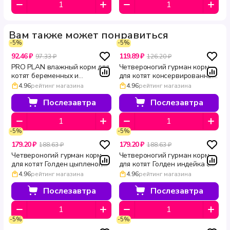
Вам также может понравиться
-5%
-5%
92.46 ₽
119.89 ₽
97.33 ₽
126.20 ₽
PRO PLAN влажный корм для
Четвероногий гурман корм
котят беременных и
для котят консервированный
кормящих кошек с курицей в
Перепелка 100 г
4.96
рейтинг магазина
4.96
рейтинг магазина
желе для здорового
развития HEALTHY START 85
Послезавтра
Послезавтра
г
-5%
-5%
179.20 ₽
179.20 ₽
188.63 ₽
188.63 ₽
Четвероногий гурман корм
Четвероногий гурман корм
для котят Голден цыпленок
для котят Голден индейка с
телятина в желе 100 г
телятиной в желе 100 г
4.96
рейтинг магазина
4.96
рейтинг магазина
Послезавтра
Послезавтра
-5%
-5%