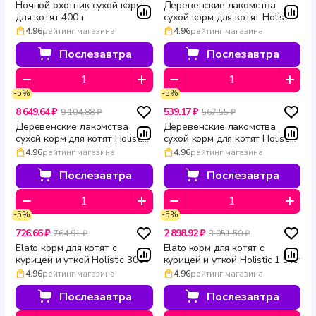
Ночной охотник сухой корм
Деревенские лакомства
для котят 400 г
сухой корм для котят Holistic
Premier курица 2 кг
4.96
рейтинг магазина
4.96
рейтинг магазина
Послезавтра
Послезавтра
-5%
-5%
8 649.64 ₽
539.17 ₽
9 104.88 ₽
567.55 ₽
Деревенские лакомства
Деревенские лакомства
сухой корм для котят Holistic
сухой корм для котят Holistic
Premier курица 10 кг
Premier курица 400 г
4.96
рейтинг магазина
4.96
рейтинг магазина
Послезавтра
Послезавтра
-5%
-5%
726.66 ₽
2 898.92 ₽
764.91 ₽
3 051.50 ₽
Elato корм для котят с
Elato корм для котят с
курицей и уткой Holistic 300 г
курицей и уткой Holistic 1,5 кг
4.96
рейтинг магазина
4.96
рейтинг магазина
Послезавтра
Послезавтра