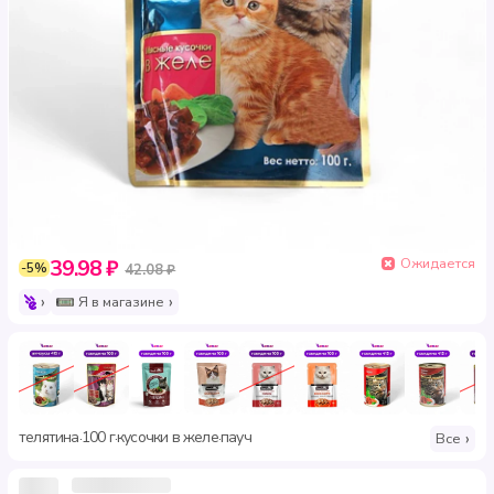
Ожидается
39.98 ₽
-5%
42.08 ₽
Я в магазине
телятина
100 г
кусочки в желе
пауч
·
·
·
Все