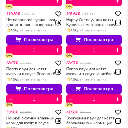
-5%
-5%
119.89 ₽
103.64 ₽
126.20 ₽
109.09 ₽
Четвероногий гурман корм
Happy Cat пауч для котят
для котят консервированный
Курочка с морковью в соусе
Ягненок 100 г
85 г
4.96
рейтинг магазина
4.96
рейтинг магазина
Послезавтра
Послезавтра
-5%
-5%
68.97 ₽
68.97 ₽
72.60 ₽
72.60 ₽
Пеппо пауч для котят
Пеппо пауч для котят
кусочки в соусе Ягненок 85 г
кусочки в соусе Индейка 85 г
4.96
рейтинг магазина
4.96
рейтинг магазина
Послезавтра
Послезавтра
-5%
-5%
39.98 ₽
41.58 ₽
42.08 ₽
43.77 ₽
Ночной охотник влажный
Зоогурман пауч для котят
корм для котят в соусе
беременных и кормящих
Курица 100 г
Индейка кусочки в соусе 85 г