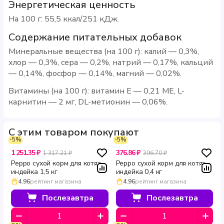
Энергетическая ценность
На 100 г: 55,5 ккал/251 кДж.
Содержание питательных добавок
Минеральные вещества (на 100 г): калий — 0,3%,
хлор — 0,3%, сера — 0,2%, натрий — 0,17%, кальций
— 0,14%, фосфор — 0,14%, магний — 0,02%.
Витамины (на 100 г): витамин Е — 0,21 МЕ, L-
карнитин — 2 мг, DL-метионин — 0,06%.
С этим товаром покупают
-5%
-5%
1 251.35 ₽
376.86 ₽
1 317.21 ₽
396.70 ₽
Peppo сухой корм для котят
Peppo сухой корм для котят
индейка 1,5 кг
индейка 0,4 кг
4.96
рейтинг магазина
4.96
рейтинг магазина
Послезавтра
Послезавтра