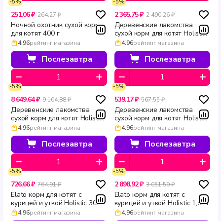
-5%
-5%
251.06 ₽
2 365.75 ₽
264.27 ₽
2 490.26 ₽
Ночной охотник сухой корм
Деревенские лакомства
для котят 400 г
сухой корм для котят Holistic
Premier курица 2 кг
4.96
рейтинг магазина
4.96
рейтинг магазина
Послезавтра
Послезавтра
-5%
-5%
8 649.64 ₽
539.17 ₽
9 104.88 ₽
567.55 ₽
Деревенские лакомства
Деревенские лакомства
сухой корм для котят Holistic
сухой корм для котят Holistic
Premier курица 10 кг
Premier курица 400 г
4.96
рейтинг магазина
4.96
рейтинг магазина
Послезавтра
Послезавтра
-5%
-5%
726.66 ₽
2 898.92 ₽
764.91 ₽
3 051.50 ₽
Elato корм для котят с
Elato корм для котят с
курицей и уткой Holistic 300 г
курицей и уткой Holistic 1,5 кг
4.96
рейтинг магазина
4.96
рейтинг магазина