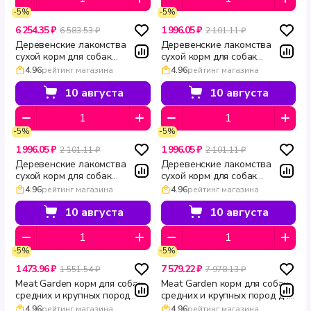
-5%
-5%
6 254.35 ₽
1 996.05 ₽
6 583.53 ₽
2 101.11 ₽
Деревенские лакомства
Деревенские лакомства
сухой корм для собак
сухой корм для собак
средних и крупных пород
средних и крупных пород
4.96
рейтинг магазина
4.96
рейтинг магазина
Holistic Premier говядина с
Holistic Premier ягненок с
рисом 7 кг
рисом 2 кг
10 августа
10 августа
-5%
-5%
1 996.05 ₽
1 996.05 ₽
2 101.11 ₽
2 101.11 ₽
Деревенские лакомства
Деревенские лакомства
сухой корм для собак
сухой корм для собак
средних и крупных пород
средних и крупных пород
4.96
рейтинг магазина
4.96
рейтинг магазина
Holistic Premier утка с рисом 2
Holistic Premier говядина с
кг
рисом 2 кг
10 августа
10 августа
-5%
-5%
1 473.96 ₽
7 579.22 ₽
1 551.54 ₽
7 978.13 ₽
Meat Garden корм для собак
Meat Garden корм для собак
средних и крупных пород
средних и крупных пород для
гипоаллергенный индейка с
аллергиков индейка гречка
4.96
рейтинг магазина
4.96
рейтинг магазина