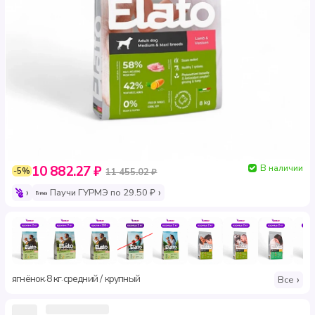
В наличии
10 882.27 ₽
-5%
11 455.02 ₽
Паучи ГУРМЭ по 29.50 ₽
ягнёнок
8 кг
средний / крупный
·
·
Все