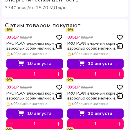
3740 ккал/кг; 15,70 МДж/кг.
С этим товаром покупают
-5%
-5%
88.51 ₽
88.51 ₽
93.17 ₽
93.17 ₽
PRO PLAN влажный корм для
PRO PLAN влажный корм для
взрослых собак мелких и
взрослых собак мелких и
карликовых пород склонных
карликовых пород с
4.96
рейтинг магазина
4.96
рейтинг магазина
к набору веса с курицей в
чувствительной кожей с
соусе LIGHT/STERILISED 85 г
лососем в соусе Sensitive
10 августа
10 августа
Skin 85 г
-5%
-5%
88.51 ₽
88.51 ₽
93.17 ₽
93.17 ₽
PRO PLAN влажный корм для
PRO PLAN влажный корм для
взрослых собак мелких и
взрослых собак мелких и
карликовых пород курица в
карликовых пород с
4.96
рейтинг магазина
4.96
рейтинг магазина
соусе EVERYDAY NUTRITION
говядиной в соусе Everyday
85 г
Nutrition 85 г
10 августа
10 августа
-5%
-5%