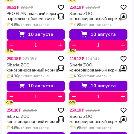
88.51 ₽
250.18 ₽
93.17 ₽
263.35 ₽
PRO PLAN влажный корм для
Siberia ZOO
взрослых собак мелких и
консервированный корм для
карликовых пород с уткой в
собак с ягненком 970 г
4.96
рейтинг магазина
4.96
рейтинг магазина
соусе Everyday Nutrition 85 г
10 августа
10 августа
-5%
-5%
250.18 ₽
118.12 ₽
263.35 ₽
124.34 ₽
Siberia ZOO
Siberia ZOO
консервированный корм для
консервированный корм для
собак с телятиной 970 г
собак с телятиной 340 г
4.96
рейтинг магазина
4.96
рейтинг магазина
10 августа
10 августа
-5%
-5%
250.18 ₽
250.18 ₽
263.35 ₽
263.35 ₽
Siberia ZOO
Siberia ZOO
консервированный корм для
консервированный корм для
собак с кроликом 970 г
собак с индейкой 970 г
4.96
рейтинг магазина
4.96
рейтинг магазина