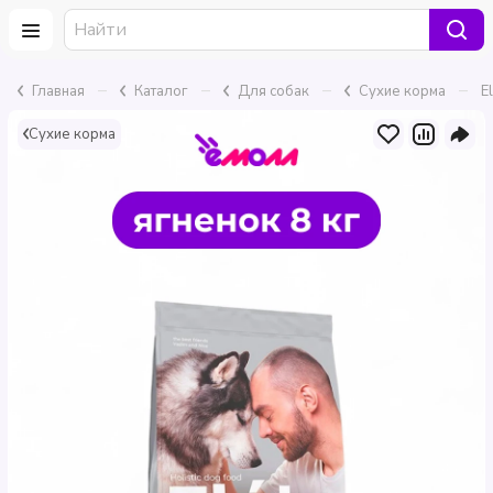
–
–
–
–
Главная
Каталог
Для собак
Сухие корма
E
Сухие корма