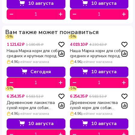
10 августа
10 августа
Вам также может понравиться
-5%
-5%
1 121.62 ₽
4 019.10 ₽
1 180.65 ₽
4 230.63 ₽
Наша Марка корм для собак
Наша Марка корм для собак
средних и крупных пород
средних и крупных пород
активных и рабочих
активных и рабочих
4.96
рейтинг магазина
4.96
рейтинг магазина
телятина 3 кг
телятина 12 кг
Сегодня
10 августа
-5%
-5%
6 254.35 ₽
6 254.35 ₽
6 583.53 ₽
6 583.53 ₽
Деревенские лакомства
Деревенские лакомства
сухой корм для собак
сухой корм для собак
средних и крупных пород
средних и крупных пород
4.96
рейтинг магазина
4.96
рейтинг магазина
Holistic Premier утка с рисом 7
Holistic Premier индейка с
кг
рисом 7 кг
10 августа
10 августа