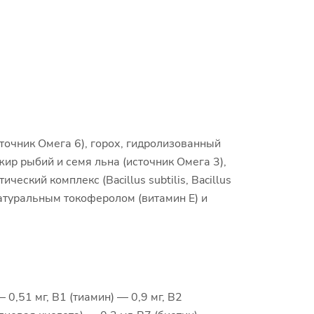
точник Омега 6), горох, гидролизованный
ир рыбий и семя льна (источник Омега 3),
еский комплекс (Bacillus subtilis, Bacillus
натуральным токоферолом (витамин Е) и
,51 мг, В1 (тиамин) — 0,9 мг, В2