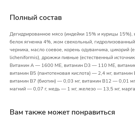
Полный состав
Дегидрированное мясо (индейки 15% и курицы 15%), я
белок ягненка 4%, жом свекольный, гидролизованный 
черника, масло соевое, корень одуванчика, цикорий (ес
licheniformis), дрожжи пивные (естественный источни
Витамин А — 1600 МЕ, витамин D3 — 110 МЕ, витамин Е
витамин В5 (пантотеновая кислота) — 2,4 мг, витамин 
витамин В7 (биотин) — 0,03 мг, витамин В12 — 0,01 мг,
магний — 0,07 г, медь — 1 мг, железо — 13,5 мг, марга
Вам также может понравиться