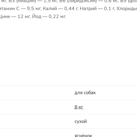
мг, В3 (ниацин) — 1,5 мг, В6 (пиридоксин) — 0,6 мг, В9 (фо
итамин С — 9,5 мг, Калий — 0,44 г, Натрий — 0,1 г, Хлориды
Цинк — 12 мг, Йод — 0,22 мг.
для собак
8 кг
сухой
ягнёнок