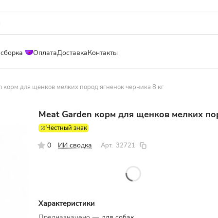
 сборка
Оплата
Доставка
Контакты
n корм для щенков мелких пород ягненок черника 8 кг
Meat Garden корм для щенков мелких пор
Честный знак
0
ИИ сводка
Арт.
32721
Характеристики
Предназначено
—
для собак