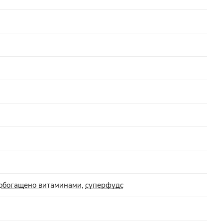
обогащено витаминами
,
суперфудс