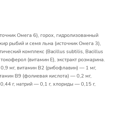
точник Омега 6), горох, гидролизованный
ир рыбий и семя льна (источник Омега 3),
еский комплекс (Bacillus subtilis, Bacillus
токоферол (витамин Е), экстракт розмарина.
,9 мг, витамин В2 (рибофлавин) — 1 мг,
итамин В9 (фолиевая кислота) — 0,2 мг,
,44 г, натрий — 0,1 г, хлориды — 0,15 г,