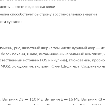
асоты шерсти и здоровья кожи
елка способствует быстрому восстановлению энергии
сти суставов
чмень, рис, животный жир (в том числе куриный жир — ис
белок печени, тыква, витаминно-минеральный комплекс, ж
тественный источник FOS и инулина), глюкозамин, пробиотич
ик MOS), хондроитин, экстракт Юкки Шидигера. Сохранено 
 Витамин D3 — 110 МЕ, Витамин Е — 15 МЕ, Витамин К3 — 0