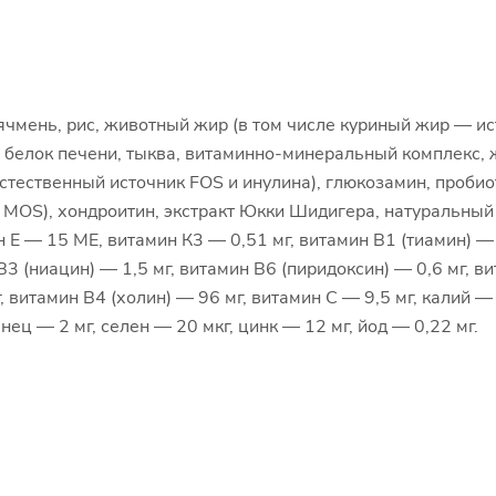
чмень, рис, животный жир (в том числе куриный жир — ис
белок печени, тыква, витаминно-минеральный комплекс, ж
тественный источник FOS и инулина), глюкозамин, пробиотич
к MOS), хондроитин, экстракт Юкки Шидигера, натуральный 
 — 15 МЕ, витамин К3 — 0,51 мг, витамин В1 (тиамин) — 0
В3 (ниацин) — 1,5 мг, витамин В6 (пиридоксин) — 0,6 мг, в
 витамин В4 (холин) — 96 мг, витамин С — 9,5 мг, калий — 0
нец — 2 мг, селен — 20 мкг, цинк — 12 мг, йод — 0,22 мг.