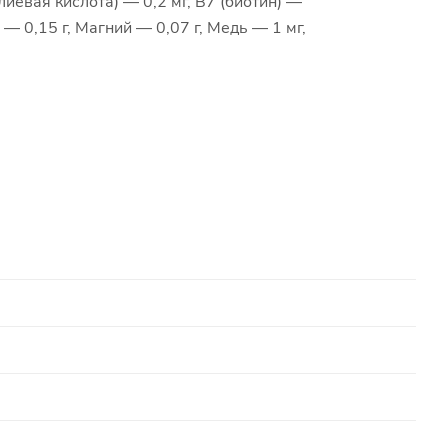
лиевая кислота) — 0,2 мг, В7 (биотин) —
 — 0,15 г, Магний — 0,07 г, Медь — 1 мг,